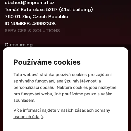
obchod@impromat.cz
Tomáš Bata class 5267 (41st building)
760 01 Zlín, Czech Republic
ID NUMBER: 46992308
SERVICES & SOLUTIONS
Outsourcing
Cybersecurity
Central infrastructure
Používáme cookies
Networking
Automation and Container Solutions
Tato webová stránka používá cookies pro zajištění
Modern Workplace
správného fungování, analýzu návštěvnosti a
HELPFUL LINKS
personalizaci obsahu. Některé cookies jsou nezbytné
pro fungování webu, jiné používáme pouze s vaším
References
souhlasem.
Partnerships
Více informací najdete v našich
zásadách ochrany
Company Profile
osobních údajů
.
Career
Contact