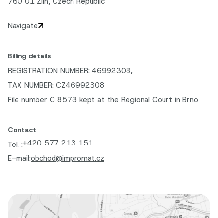
760 01 Zlín, Czech Republic
Navigate
Billing details
REGISTRATION NUMBER: 46992308,
TAX NUMBER: CZ46992308
File number C 8573 kept at the Regional Court in Brno
Contact
+420 577 213 151
Tel. :
E-mail:
obchod@impromat.cz