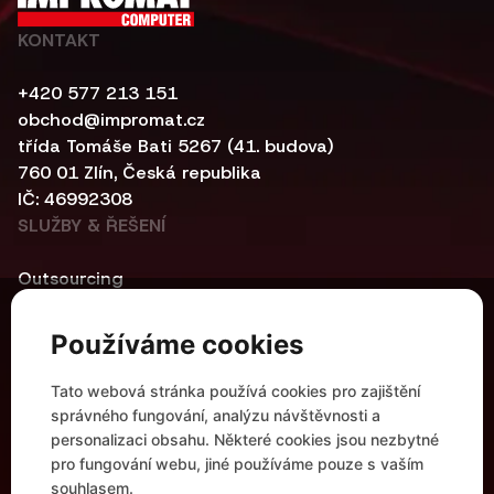
KONTAKT
+420 577 213 151
obchod@impromat.cz
třída Tomáše Bati 5267 (41. budova)
760 01 Zlín, Česká republika
IČ: 46992308
SLUŽBY & ŘEŠENÍ
Outsourcing
Kybernetická bezpečnost
Centrální infrastruktura
Používáme cookies
Networking
Automatizace a kontejnerová řešení
Tato webová stránka používá cookies pro zajištění
Modern Workplace
správného fungování, analýzu návštěvnosti a
UŽITEČNÉ ODKAZY
personalizaci obsahu. Některé cookies jsou nezbytné
pro fungování webu, jiné používáme pouze s vaším
Reference
souhlasem.