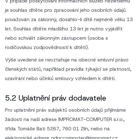
V případě poskytování informačních služeb nezletilému
je souhlas dítěte pro zpracování jeho osobních údajů
považován za zákonný, dosáhlo-li dítě nejméně věku 13
let. Souhlas dítěte mladšího 13 let je nutno vyjádřit
nebo schválit zákonným zástupcem (osoba s
rodičovskou zodpovědností k dítěti).
Výše uvedené se nevztahuje na obecné smluvní právo
členských států, například pravidla týkající se platnosti,
uzavírání nebo účinků smlouvy vzhledem k dítěti.
5.2 Uplatnění práv dodavatele
Pro uplatnění práv subjektů osobních údajů přijímáme
žádosti na naší adrese IMPROMAT-COMPUTER s.r.o.,
třída Tomáše Bati 5267, 760 01 Zlín, nebo na
elektronické adrese gdpr.computer@impromat.cz .