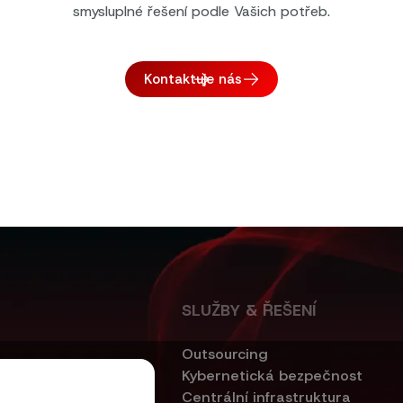
smysluplné řešení podle Vašich potřeb.
Kontaktuje nás
SLUŽBY & ŘEŠENÍ
Outsourcing
.cz
Kybernetická bezpečnost
5267 (41. budova)
Centrální infrastruktura