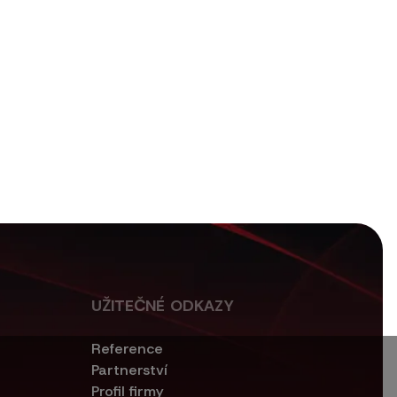
UŽITEČNÉ ODKAZY
Reference
Partnerství
Profil firmy