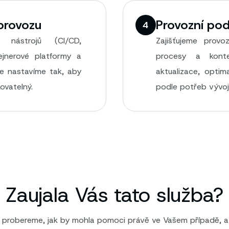
provozu
Provozní pod
4
h nástrojů (CI/CD,
Zajišťujeme prov
ejnerové platformy a
procesy a kontej
še nastavíme tak, aby
aktualizace, optim
ovatelný.
podle potřeb vývoj
Zaujala Vás tato služba?
i probereme, jak by mohla pomoci právě ve Vašem případě, 