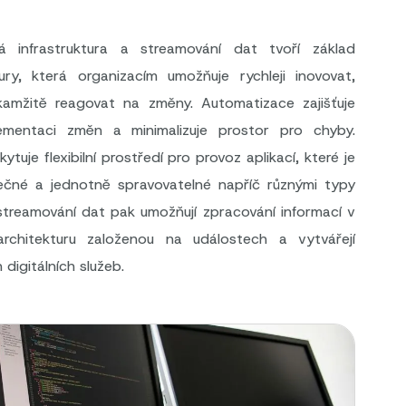
vá infrastruktura a streamování dat tvoří základ
tury, která organizacím umožňuje rychleji inovovat,
kamžitě reagovat na změny. Automatizace zajišťuje
plementaci změn a minimalizuje prostor pro chyby.
tuje flexibilní prostředí pro provoz aplikací, které je
ečné a jednotně spravovatelné napříč různými typy
 streamování dat pak umožňují zpracování informací v
architekturu založenou na událostech a vytvářejí
 digitálních služeb.