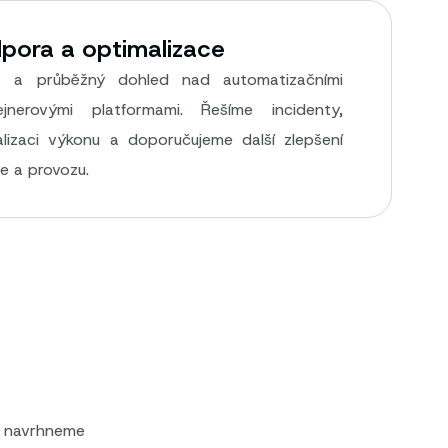
pora a optimalizace
oz a průběžný dohled nad automatizačními
nerovými platformami. Řešíme incidenty,
alizaci výkonu a doporučujeme další zlepšení
e a provozu.
a navrhneme