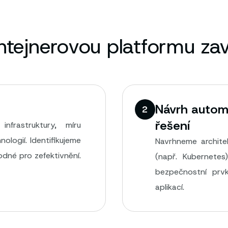
ntejnerovou platformu za
Návrh autom
2
řešení
frastruktury, míru
ologií. Identifikujeme
Navrhneme archite
odné pro zefektivnění.
(např. Kubernetes)
bezpečnostní prvk
aplikací.