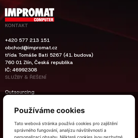
KONTAKT
+420 577 213 151
obchod@impromat.cz
třída Tomáše Bati 5267 (41. budova)
760 01 Zlín, Česká republika
IČ: 46992308
SLUŽBY & ŘEŠENÍ
Outsourcing
Kybernetická bezpečnost
Centrální infrastruktura
Používáme cookies
Networking
Automatizace a kontejnerová řešení
Tato webová stránka používá cookies pro zajištění
Modern Workplace
správného fungování, analýzu návštěvnosti a
UŽITEČNÉ ODKAZY
personalizaci obsahu. Některé cookies jsou nezbytné