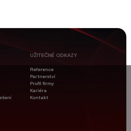
UŽITEČNÉ ODKAZY
Reference
Partnerství
Profil firmy
Kariéra
ešení
Kontakt