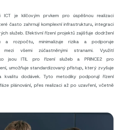
ti ICT je klíčovým prvkem pro úspěšnou realizaci
eré často zahrnují komplexní infrastrukturu, integraci
h služeb. Efektivní řízení projektů zajišťuje dodržení
nů a rozpočtu, minimalizuje rizika a podporuje
ci mezi všemi zúčastněnými stranami. Využití
ko jsou ITIL pro řízení služeb a PRINCE2 pro
zení, umožňuje standardizovaný přístup, který zvyšuje
a kvalitu dodávek. Tyto metodiky podporují řízení
fáze plánování, přes realizaci až po uzavření, včetně