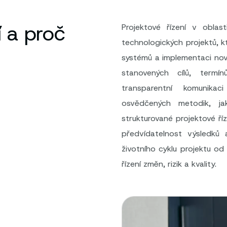
í a proč
Projektové řízení v oblas
technologických projektů, kt
systémů a implementaci novýc
stanovených cílů, termí
transparentní komunika
osvědčených metodik, ja
strukturované projektové ří
předvídatelnost výsledků 
životního cyklu projektu od 
řízení změn, rizik a kvality.