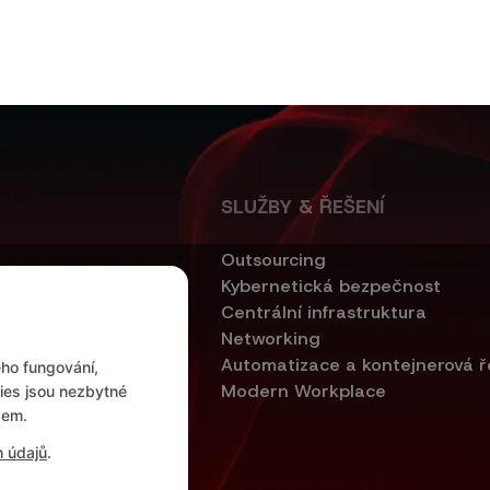
SLUŽBY & ŘEŠENÍ
Outsourcing
.cz
Kybernetická bezpečnost
5267 (41. budova)
Centrální infrastruktura
 republika
Networking
Automatizace a kontejnerová ř
ého fungování,
Modern Workplace
ies jsou nezbytné
sem.
 údajů
.