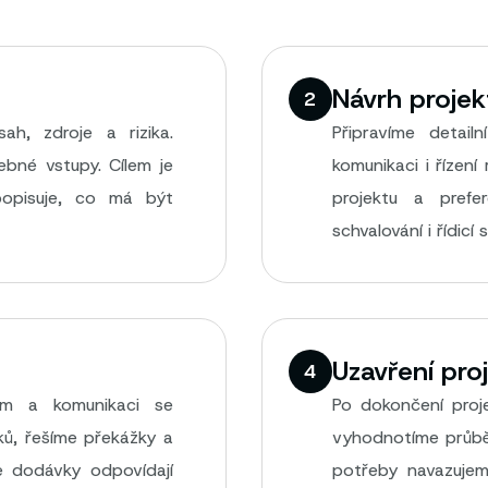
Návrh projek
2
sah, zdroje a rizika.
Připravíme detail
ebné vstupy. Cílem je
komunikaci i řízen
 popisuje, co má být
projektu a prefer
schvalování i řídicí 
Uzavření pro
4
tým a komunikaci se
Po dokončení proj
ků, řešíme překážky a
vyhodnotíme průbě
že dodávky odpovídají
potřeby navazujem