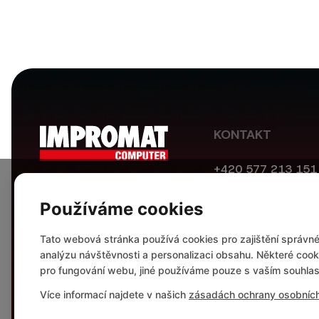
KONTAKT
+420 577 213 151
obchod@impromat
třída Tomáše Bati 
Používáme cookies
760 01 Zlín, Česká
IČ: 46992308
Tato webová stránka používá cookies pro zajištění správn
analýzu návštěvnosti a personalizaci obsahu. Některé cook
pro fungování webu, jiné používáme pouze s vaším souhla
Více informací najdete v našich
zásadách ochrany osobních