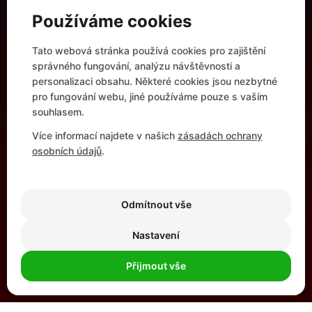
Centrální infrastruktura
Používáme cookies
Networking
Automatizace a kontejnerová řešení
Tato webová stránka používá cookies pro zajištění
Modern Workplace
správného fungování, analýzu návštěvnosti a
UŽITEČNÉ ODKAZY
personalizaci obsahu. Některé cookies jsou nezbytné
pro fungování webu, jiné používáme pouze s vaším
Reference
souhlasem.
Partnerství
Více informací najdete v našich
zásadách ochrany
Profil firmy
osobních údajů
.
Kariéra
Kontakt
Odmítnout vše
Nastavení
© IMPROMAT–COMPUTER s.r.o. | Tvorba webu:
Galandr.com
&
Wizzy
Přijmout vše
Etický kodex
GDPR
Cookies