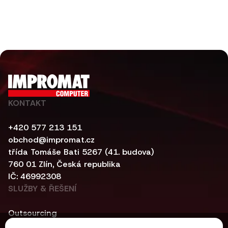
KONTAKT
+420 577 213 151
obchod@impromat.cz
třída Tomáše Bati 5267 (41. budova)
760 01 Zlín, Česká republika
IČ: 46992308
SLUŽBY & ŘEŠENÍ
Outsourcing
Kybernetická bezpečnost