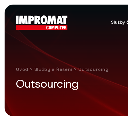
Služby 
Úvod
>
Služby a Řešení
> Outsourcing
Outsourcing