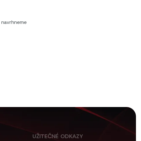
a navrhneme
UŽITEČNÉ ODKAZY