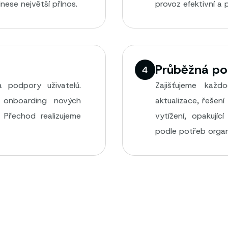
inese největší přínos.
provoz efektivní a 
Průběžná po
4
 podpory uživatelů.
Zajišťujeme každo
, onboarding nových
aktualizace, řešení
. Přechod realizujeme
vytížení, opakují
podle potřeb organ