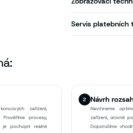
Zobrazovací techn
Servis platebních 
há:
Návrh rozsa
2
oncových zařízení,
Navrhneme optim
 Prověříme procesy,
zařízení, úrovně po
 je pochopit reálné
Doporučíme vhodné