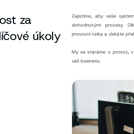
ost za
Zajistíme, aby vaše systé
dohodnutými procesy. Díky
líčové úkoly
provozní rizika a získáte př
My se staráme o provoz, vy
váš business.