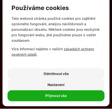
Centrální infrastruktura
Používáme cookies
Networking
Automatizace a kontejnerová řešení
Tato webová stránka používá cookies pro zajištění
Modern Workplace
správného fungování, analýzu návštěvnosti a
UŽITEČNÉ ODKAZY
personalizaci obsahu. Některé cookies jsou nezbytné
pro fungování webu, jiné používáme pouze s vaším
Reference
souhlasem.
Partnerství
Více informací najdete v našich
zásadách ochrany
Profil firmy
osobních údajů
.
Kariéra
Kontakt
Odmítnout vše
Nastavení
© IMPROMAT–COMPUTER s.r.o. | Tvorba webu:
Galandr.com
&
Wizzy
Přijmout vše
Etický kodex
GDPR
Cookies