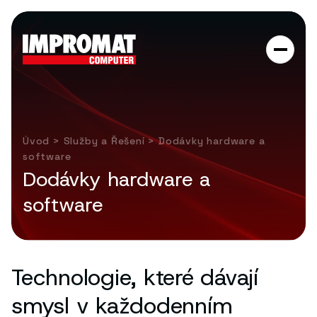
Úvod
>
Služby a Řešení
> Dodávky hardware a
software
Dodávky hardware a
software
Technologie, které dávají
smysl v každodenním