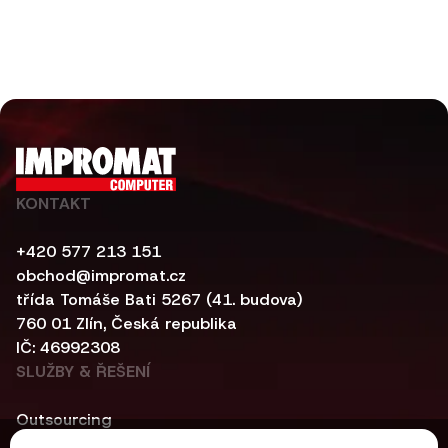
KONTAKT
+420 577 213 151
obchod@impromat.cz
třída Tomáše Bati 5267 (41. budova)
760 01 Zlín, Česká republika
IČ: 46992308
SLUŽBY & ŘEŠENÍ
Outsourcing
Kybernetická bezpečnost