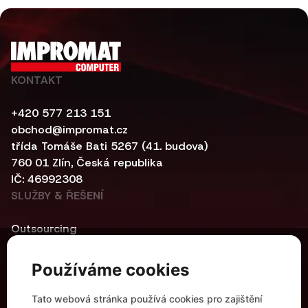
KONTAKT
+420 577 213 151
obchod@impromat.cz
třída Tomáše Bati 5267 (41. budova)
760 01 Zlín, Česká republika
IČ: 46992308
SLUŽBY & ŘEŠENÍ
Outsourcing
Kybernetická bezpečnost
Centrální infrastruktura
Používáme cookies
Networking
Automatizace a kontejnerová řešení
Tato webová stránka používá cookies pro zajištění