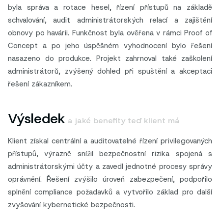
byla správa a rotace hesel, řízení přístupů na základě
schvalování, audit administrátorských relací a zajištění
obnovy po havárii. Funkčnost byla ověřena v rámci Proof of
Concept a po jeho úspěšném vyhodnocení bylo řešení
nasazeno do produkce. Projekt zahrnoval také zaškolení
administrátorů, zvýšený dohled při spuštění a akceptaci
řešení zákazníkem.
Výsledek
a jaké benefity teď klient má
Klient získal centrální a auditovatelné řízení privilegovaných
přístupů, výrazně snížil bezpečnostní rizika spojená s
administrátorskými účty a zavedl jednotné procesy správy
oprávnění. Řešení zvýšilo úroveň zabezpečení, podpořilo
splnění compliance požadavků a vytvořilo základ pro další
zvyšování kybernetické bezpečnosti.