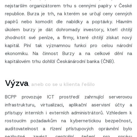
nejstarším organizátorem trhu s cennými papíry v České
republice. Burza je trh, na kterém se určují ceny cenných
papírů nebo komodit dle nabídky a poptávky. Hlavním
úkolem burzy je dát dohromady investory, kteří chtějí
zhodnotit své peníze, a firmy, které chtějí získat nový
kapitál. Plní tak významnou funkci pro celou národní
ekonomiku. Na činnost Burzy a na celkové dění na
kapitálovém trhu dohlíží Českánárodní banka (ČNB).
Výzva
, aneb co se u klienta řešilo
BCPP provozuje ICT prostředí zahrnující serverovou
infrastrukturu, virtualizaci, aplikační aservisní účty a
přístupy interních i externích administrátorů. Vzhledem k
rostoucím požadavkům na kybernetickou bezpečnost,
auditovatelnost a řízení přístupových oprávnění bylo
nezbytné zavést centrální řešení pro správu