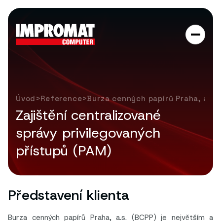
>
>
Úvod
Reference
Burza cenných papírů Praha, a. s.
Zajištění centralizované
správy privilegovaných
přístupů (PAM)
Představení klienta
Burza cenných papírů Praha, a.s. (BCPP) je největším a